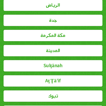
الرياض
جدة
مكة المكرمة
المدينة
Sulţānah
Aţ Ţā’if
تبوك