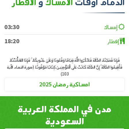
الدمام
أوقات
الامساك
و
الافطار
إمساك
03:30
إفطار
18:20
فَإِذَا قَضَيْتُمُ الصَّلَاةَ فَاذْكُرُوا اللَّهَ قِيَامًا وَقُعُودًا وَعَلَىٰ جُنُوبِكُمْ ۚ فَإِذَا اطْمَأْنَنْتُمْ
فَأَقِيمُوا الصَّلَاةَ ۚ إِنَّ الصَّلَاةَ كَانَتْ عَلَى الْمُؤْمِنِينَ كِتَابًا مَوْقُوتًا. (سورة النساء. الآية
103)
امساكية رمضان 2025
مدن في المملكة العربية
السعودية