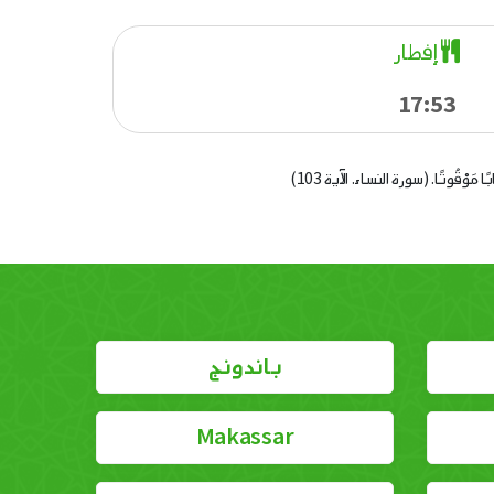
إفطار
17:53
 كِتَابًا مَوْقُوتًا. (سورة النساء. الآية 103)
باندونج
Makassar