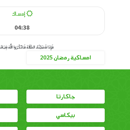
إمساك
04:38
فَإِذَا قَضَيْتُمُ الصَّلَاةَ فَاذْكُرُوا اللَّهَ قِيَا
امساكية رمضان 2025
جاكارتا
بيكاسي