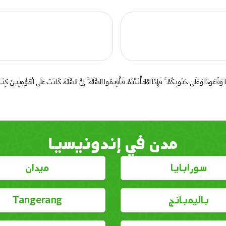
مًا وَقُعُودًا وَعَلَىٰ جُنُوبِكُمْ ۚ فَإِذَا اطْمَأْنَنْتُمْ فَأَقِيمُوا الصَّلَاةَ ۚ إِنَّ الصَّلَاةَ كَانَتْ عَلَى الْمُؤْمِنِينَ
مدن في إندونيسيا
سورابايا
ميدان
باليمبانج
Tangerang