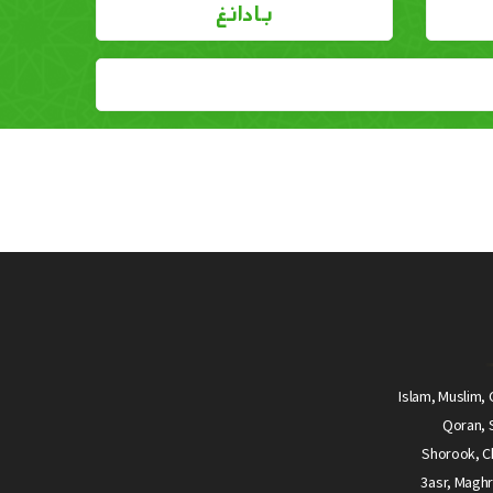
بادانغ
Islam, Muslim, 
Qoran, S
Shorook, Ch
3asr, Maghr