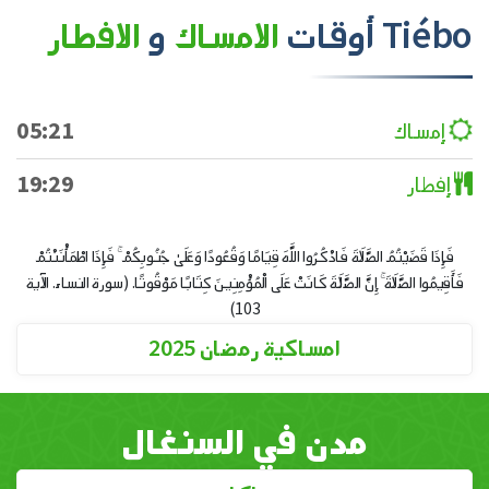
Tiébo
أوقات
الامساك
و
الافطار
إمساك
05:21
إفطار
19:29
فَإِذَا قَضَيْتُمُ الصَّلَاةَ فَاذْكُرُوا اللَّهَ قِيَامًا وَقُعُودًا وَعَلَىٰ جُنُوبِكُمْ ۚ فَإِذَا اطْمَأْنَنْتُمْ
فَأَقِيمُوا الصَّلَاةَ ۚ إِنَّ الصَّلَاةَ كَانَتْ عَلَى الْمُؤْمِنِينَ كِتَابًا مَوْقُوتًا. (سورة النساء. الآية
103)
امساكية رمضان 2025
مدن في السنغال