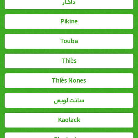
داكار
Pikine
Touba
Thiès
Thiès Nones
سانت لويس
Kaolack