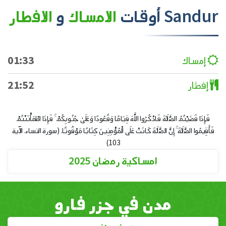
Sandur
أوقات
الامساك
و
الافطار
إمساك
01:33
إفطار
21:52
فَإِذَا قَضَيْتُمُ الصَّلَاةَ فَاذْكُرُوا اللَّهَ قِيَامًا وَقُعُودًا وَعَلَىٰ جُنُوبِكُمْ ۚ فَإِذَا اطْمَأْنَنْتُمْ
فَأَقِيمُوا الصَّلَاةَ ۚ إِنَّ الصَّلَاةَ كَانَتْ عَلَى الْمُؤْمِنِينَ كِتَابًا مَوْقُوتًا. (سورة النساء. الآية
103)
امساكية رمضان 2025
مدن في جزر فارو