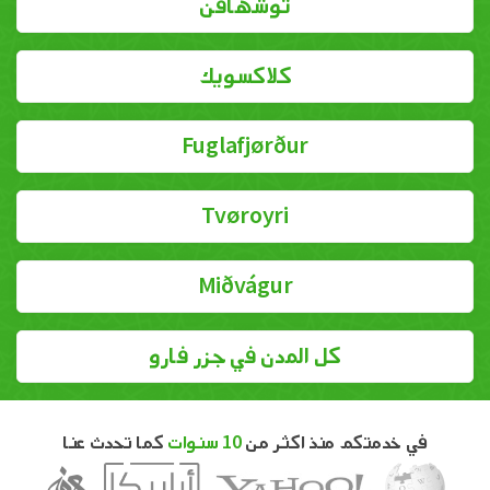
توشهافن
كلاكسويك
Fuglafjørður
Tvøroyri
Miðvágur
كل المدن في جزر فارو
في خدمتكم منذ اكثر من
10 سنوات
كما تحدث عنا