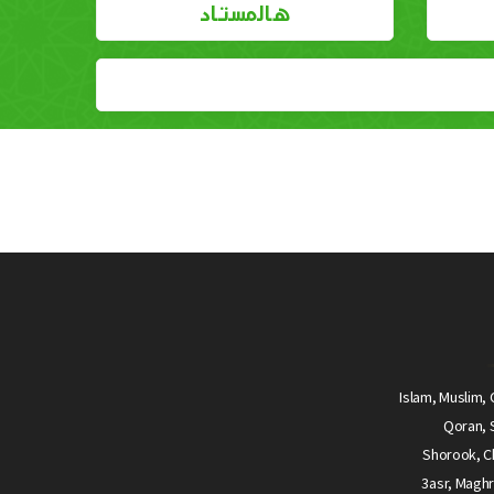
هالمستاد
Islam, Muslim, 
Qoran, S
Shorook, Ch
3asr, Maghr