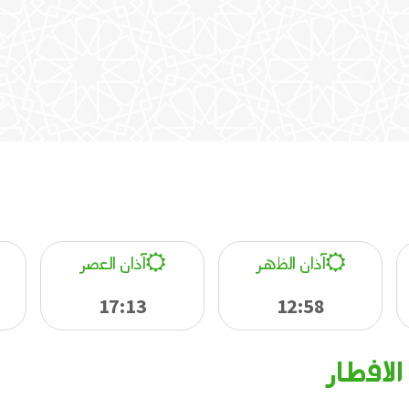
آذان الظهر
آذان العصر
17:13
12:58
لافطار