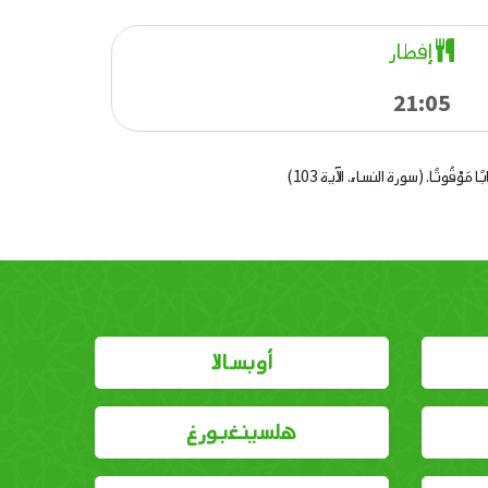
إفطار
21:05
 كِتَابًا مَوْقُوتًا. (سورة النساء. الآية 103)
أوبسالا
هلسينغبورغ