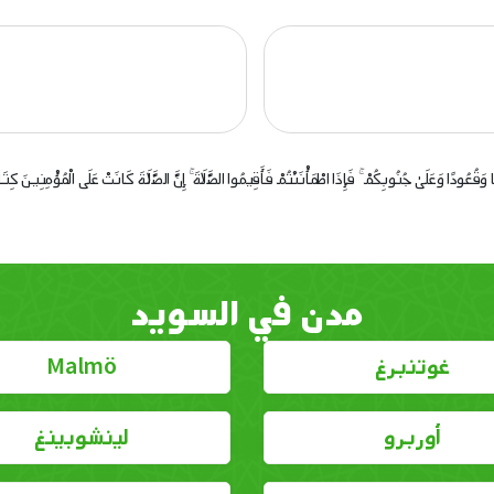
مًا وَقُعُودًا وَعَلَىٰ جُنُوبِكُمْ ۚ فَإِذَا اطْمَأْنَنْتُمْ فَأَقِيمُوا الصَّلَاةَ ۚ إِنَّ الصَّلَاةَ كَانَتْ عَلَى الْمُؤْمِنِينَ
مدن في السويد
غوتنبرغ
Malmö
أوربرو
لينشوبينغ