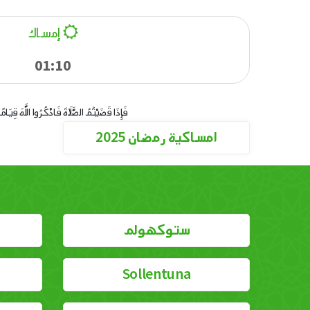
إمساك
01:10
فَإِذَا قَضَيْتُمُ الصَّلَاةَ فَاذْكُرُوا اللَّهَ قِيَا
امساكية رمضان 2025
ستوكهولم
Sollentuna