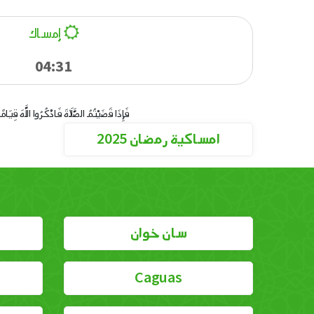
إمساك
04:31
فَإِذَا قَضَيْتُمُ الصَّلَاةَ فَاذْكُرُوا اللَّهَ قِيَا
امساكية رمضان 2025
سان خوان
Caguas