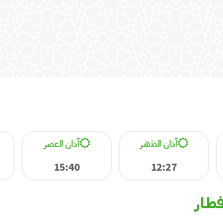
آذان الظهر
آذان العصر
15:40
12:27
فطار