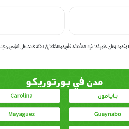
مًا وَقُعُودًا وَعَلَىٰ جُنُوبِكُمْ ۚ فَإِذَا اطْمَأْنَنْتُمْ فَأَقِيمُوا الصَّلَاةَ ۚ إِنَّ الصَّلَاةَ كَانَتْ عَلَى الْمُؤْمِنِينَ
مدن في بورتوريكو
بايامون
Carolina
Mayagüez
Guaynabo