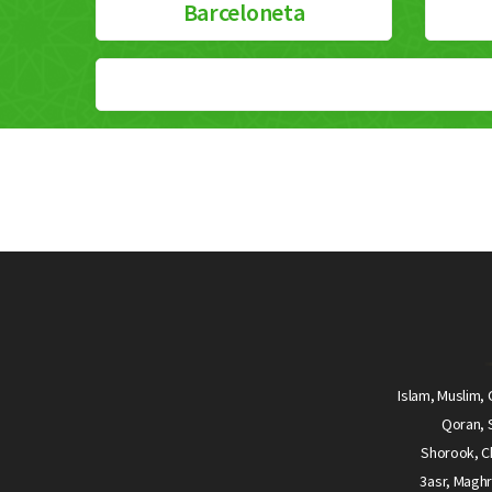
Barceloneta
Islam, Muslim, 
Qoran, S
Shorook, Ch
3asr, Maghr