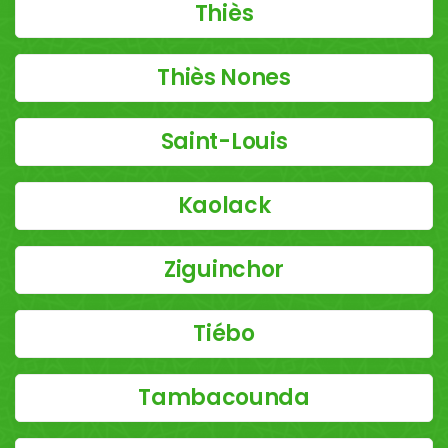
Thiès
Thiès Nones
Saint-Louis
Kaolack
Ziguinchor
Tiébo
Tambacounda