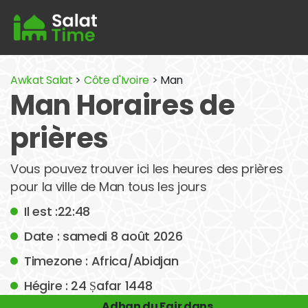
Awkat Salat
>
Côte d'Ivoire
> Man
Man Horaires de
prières
Vous pouvez trouver ici les heures des prières
pour la ville de Man tous les jours
Il est :22:48
Date : samedi 8 août 2026
Timezone : Africa/Abidjan
Hégire : 24 Ṣafar 1448
Adhan du Fajr dans