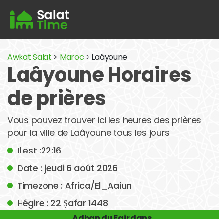
Awkat Salat
>
Maroc
> Laâyoune
Laâyoune Horaires
de prières
Vous pouvez trouver ici les heures des prières
pour la ville de Laâyoune tous les jours
Il est :22:16
Date : jeudi 6 août 2026
Timezone : Africa/El_Aaiun
Hégire : 22 Ṣafar 1448
Adhan du Fajr dans