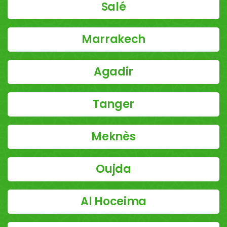
Salé
Marrakech
Agadir
Tanger
Meknès
Oujda
Al Hoceima