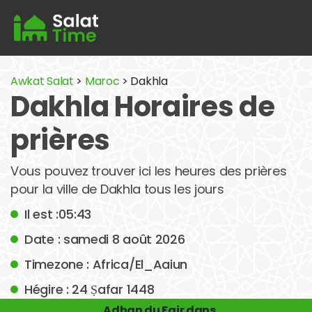
Awkat Salat
>
Maroc
> Dakhla
Dakhla Horaires de
prières
Vous pouvez trouver ici les heures des prières
pour la ville de Dakhla tous les jours
Il est :05:43
Date : samedi 8 août 2026
Timezone : Africa/El_Aaiun
Hégire : 24 Ṣafar 1448
Adhan du Fajr dans