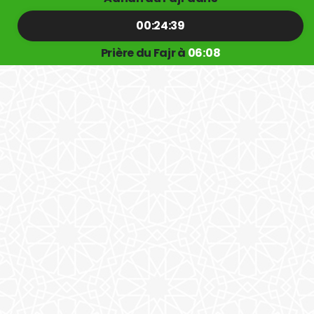
00:24:38
Prière du Fajr à
06:08