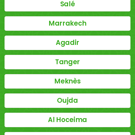
Salé
Marrakech
Agadir
Tanger
Meknès
Oujda
Al Hoceima