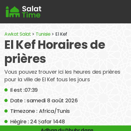
Awkat Salat
>
Tunisie
> El Kef
El Kef Horaires de
prières
Vous pouvez trouver ici les heures des prières
pour la ville de El Kef tous les jours
Il est :07:39
Date : samedi 8 août 2026
Timezone : Africa/Tunis
Hégire : 24 Ṣafar 1448
Adhan du Dhuhr dans