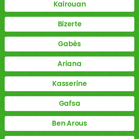
Kairouan
Bizerte
Gabès
Ariana
Kasserine
Gafsa
Ben Arous