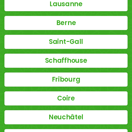
Lausanne
Berne
Saint-Gall
Schaffhouse
Fribourg
Coire
Neuchâtel