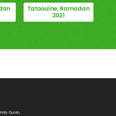
dan
Tataouine, Ramadan
2021
 Holy Quran,