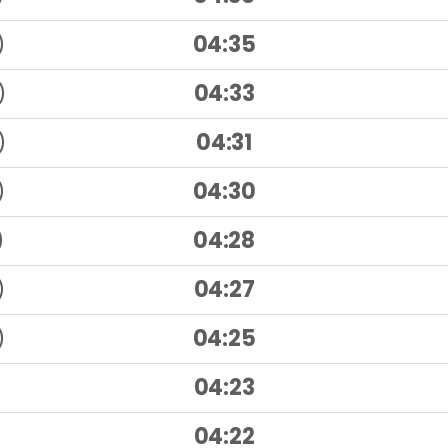
)
04:35
)
04:33
)
04:31
)
04:30
)
04:28
)
04:27
)
04:25
04:23
04:22