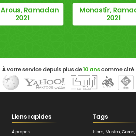
 Arous, Ramadan
Monastir, Rama
2021
2021
À votre service depuis plus de
10 ans
comme cité
Liens rapides
Tags
À propos
Islam, Muslim, Coran,