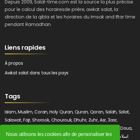
Depuis 2009, Salat-time.com est la source la plus précise
pour le calcul des horairesde prière, awkat salat, la
direction de la qibla et les horaires du Imsak and Iftar time
pendant Ramadhan.
Liens rapides
À propos
Awkat salat dans tous les pays
Tags
Islam, Muslim, Coran, Holy Quran, Quran, Qoran, Salah, Salat,
Salawat, Fajr, Shorook, Chourouk, Dhuhr, Zuhr, Asr, 3asr,
Maghrib, Magrib, Moghrib, Isha, Isha'a, Prayer, Pray, Du'a, Doua,
Nous utilisons les cookies afin de personaliser les
Sufi, Sajjada, Tajwid, Tajouid, Madih, Fatwa. اسلام, صلاة, صلوات,