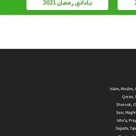
بادانغ, رمضان 2021
Islam, Muslim, 
Qoran, S
Shorook, Ch
3asr, Maghr
Isha'a, Pra
Sajjada, Tajwid, Tajouid, Madih, Fatwa.