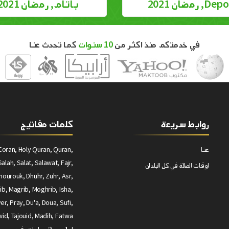
D, رمضان 2021
باتام, رمضان 2021
في خدمتكم منذ اكثر من
10 سنوات
كما تحدث عنا
روابط سريعة
كلمات مفاتيج
عنا
Coran, Holy Quran, Quran,
alah, Salat, Salawat, Fajr,
اوقات الصلاة في كل البلدان
ourouk, Dhuhr, Zuhr, Asr,
ib, Magrib, Moghrib, Isha,
yer, Pray, Du'a, Doua, Sufi,