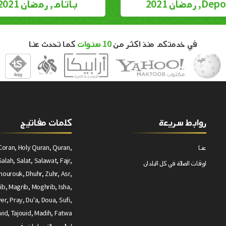
D, رمضان 2021
باتام, رمضان 2021
في خدمتكم منذ اكثر من
10 سنوات
كما تحدث عنا
روابط سريعة
كلمات مفاتيج
عنا
Coran, Holy Quran, Quran,
alah, Salat, Salawat, Fajr,
اوقات الصلاة في كل البلدان
ourouk, Dhuhr, Zuhr, Asr,
ib, Magrib, Moghrib, Isha,
yer, Pray, Du'a, Doua, Sufi,