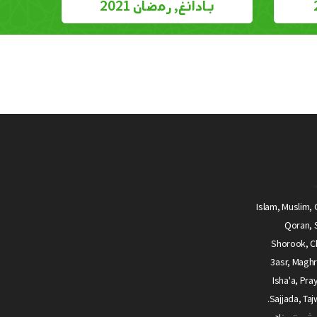
بادانغ, رمضان 2021
Islam, Muslim, 
Qoran, S
Shorook, Ch
3asr, Maghr
Isha'a, Pra
Sajjada, Tajwid, Tajouid, Madih, Fatwa.