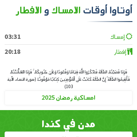
أوتاوا
أوقات
الامساك
و
الافطار
إمساك
03:31
إفطار
20:18
فَإِذَا قَضَيْتُمُ الصَّلَاةَ فَاذْكُرُوا اللَّهَ قِيَامًا وَقُعُودًا وَعَلَىٰ جُنُوبِكُمْ ۚ فَإِذَا اطْمَأْنَنْتُمْ
فَأَقِيمُوا الصَّلَاةَ ۚ إِنَّ الصَّلَاةَ كَانَتْ عَلَى الْمُؤْمِنِينَ كِتَابًا مَوْقُوتًا. (سورة النساء. الآية
103)
امساكية رمضان 2025
مدن في كندا