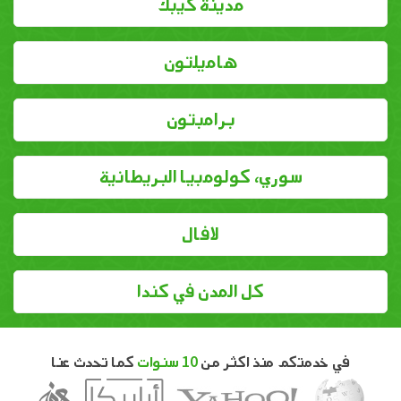
مدينة كيبك
هاميلتون
برامبتون
سوري، كولومبيا البريطانية
لافال
كل المدن في كندا
في خدمتكم منذ اكثر من
10 سنوات
كما تحدث عنا