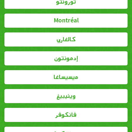
تورونتو
Montréal
كالغاري
إدمونتون
ميسيساغا
وينيبيغ
فانكوفر