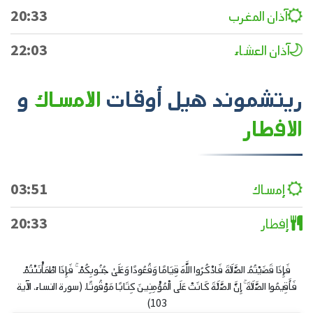
آذان المغرب
20:33
آذان العشاء
22:03
ريتشموند هيل
أوقات
الامساك
و
الافطار
إمساك
03:51
إفطار
20:33
فَإِذَا قَضَيْتُمُ الصَّلَاةَ فَاذْكُرُوا اللَّهَ قِيَامًا وَقُعُودًا وَعَلَىٰ جُنُوبِكُمْ ۚ فَإِذَا اطْمَأْنَنْتُمْ
فَأَقِيمُوا الصَّلَاةَ ۚ إِنَّ الصَّلَاةَ كَانَتْ عَلَى الْمُؤْمِنِينَ كِتَابًا مَوْقُوتًا. (سورة النساء. الآية
103)