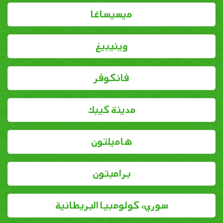
ميسيساغا
وينيبيغ
فانكوفر
مدينة كيبك
هاميلتون
برامبتون
سوري، كولومبيا البريطانية