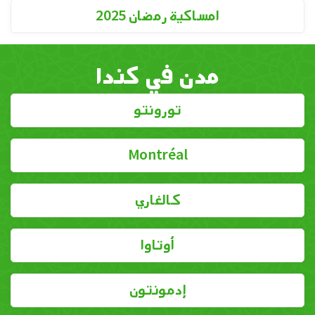
امساكية رمضان 2025
مدن في كندا
تورونتو
Montréal
كالغاري
أوتاوا
إدمونتون