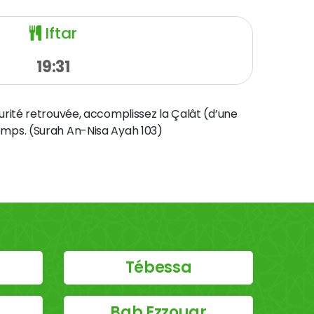
Iftar
19:31
curité retrouvée, accomplissez la Çalât (d’une
temps. (Surah An-Nisa Ayah 103)
Tébessa
Bab Ezzouar