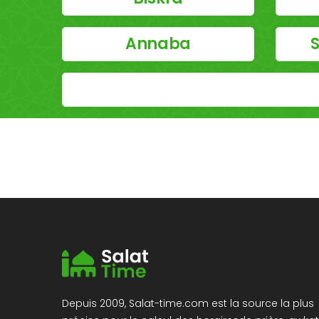
Annaba
S
Depuis 2009, Salat-time.com est la source la plus