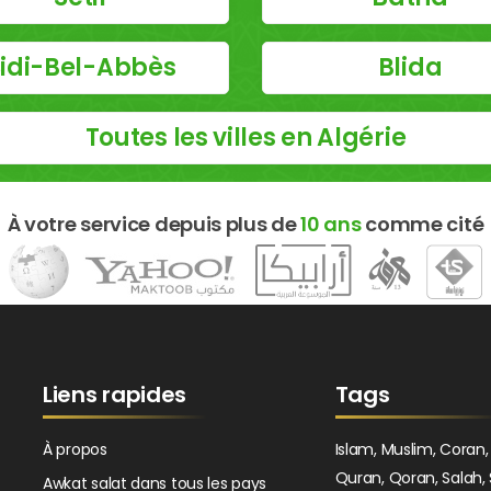
idi-Bel-Abbès
Blida
Toutes les villes en Algérie
À votre service depuis plus de
10 ans
comme cité
Liens rapides
Tags
À propos
Islam, Muslim, Coran,
Quran, Qoran, Salah, 
Awkat salat dans tous les pays