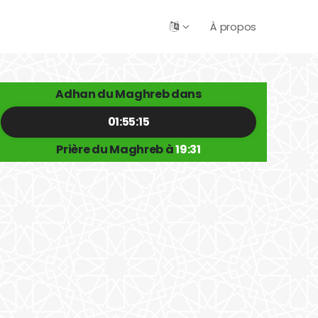
À propos
Adhan du Maghreb dans
01:55:15
Prière du Maghreb à
19:31