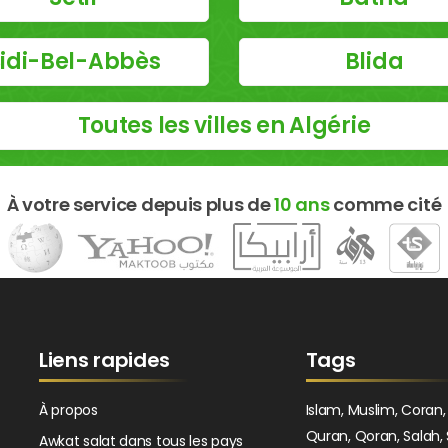
idi-Bel-Abbès
Blida
Toutes les villes en Algérie
À votre service depuis plus de
10 ans
comme cité
Liens rapides
Tags
À propos
Islam, Muslim, Coran,
Quran, Qoran, Salah, 
Awkat salat dans tous les pays