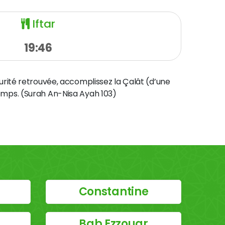
Iftar
19:46
curité retrouvée, accomplissez la Çalât (d’une
temps. (Surah An-Nisa Ayah 103)
Constantine
Bab Ezzouar