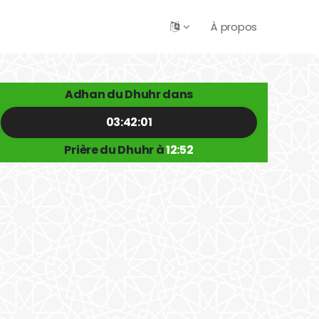
À propos
Adhan du Dhuhr dans
03:42:01
Prière du Dhuhr à
12:52