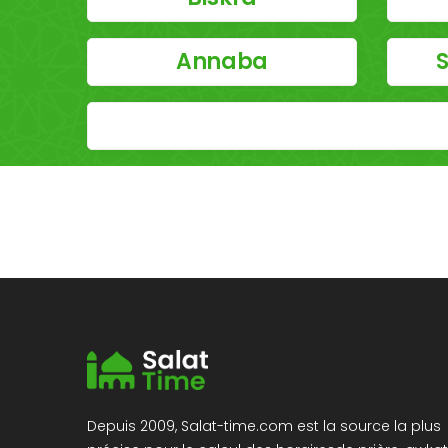
Annaba
S
Depuis 2009, Salat-time.com est la source la plus